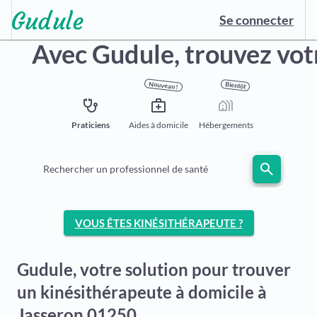
Se connecter
Avec Gudule,
trouvez vot
Nouveau !
Bientôt
stethoscope
medical_services
holiday_village
Praticiens
Aides à domicile
Hébergements
search
Rechercher un professionnel de santé
VOUS ÊTES KINÉSITHÉRAPEUTE ?
Gudule, votre solution pour trouver
un kinésithérapeute à domicile à
Jasseron 01250