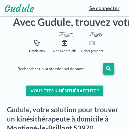
Se connecter
Avec Gudule,
trouvez vot
Nouveau !
Bientôt
stethoscope
medical_services
holiday_village
Praticiens
Aides à domicile
Hébergements
search
Rechercher un professionnel de santé
VOUS ÊTES KINÉSITHÉRAPEUTE ?
Gudule, votre solution pour trouver
un kinésithérapeute à domicile à
Montigné-le-Brillant 53970