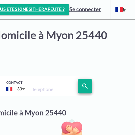
Se connecter
US ÊTES KINÉSITHÉRAPEUTE ?
fr
domicile
à Myon 25440
CONTACT
search
Téléphone
+33
omicile à Myon 25440