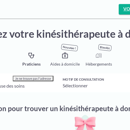
VO
z votre kinésithérapeute à 
Nouveau !
Bientôt
stethoscope
medical_services
holiday_village
Praticiens
Aides à domicile
Hébergements
Je ne trouve pas l'adresse
MOTIF DE CONSULTATION
ion pour trouver un kinésithérapeute à d