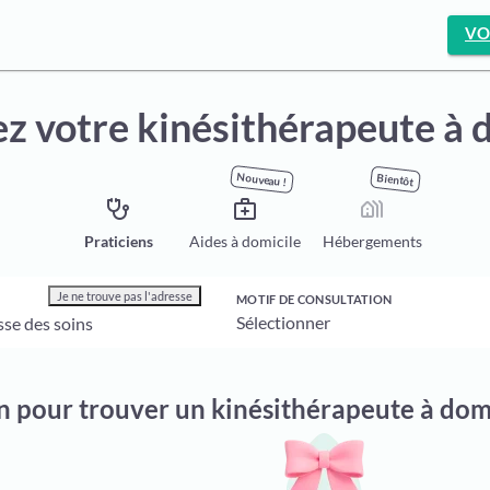
VO
z votre kinésithérapeute à 
Nouveau !
Bientôt
stethoscope
medical_services
holiday_village
Praticiens
Aides à domicile
Hébergements
Je ne trouve pas l'adresse
MOTIF DE CONSULTATION
on pour trouver un kinésithérapeute à dom