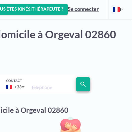
Se connecter
US ÊTES KINÉSITHÉRAPEUTE ?
fr
domicile
à Orgeval 02860
CONTACT
search
Téléphone
+33
icile à Orgeval 02860