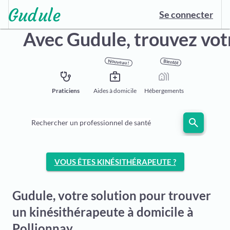
Se connecter
Avec Gudule,
trouvez vot
Nouveau !
Bientôt
stethoscope
medical_services
holiday_village
Praticiens
Aides à domicile
Hébergements
search
Rechercher un professionnel de santé
VOUS ÊTES KINÉSITHÉRAPEUTE ?
Gudule, votre solution pour trouver
un kinésithérapeute à domicile à
Pollionnay