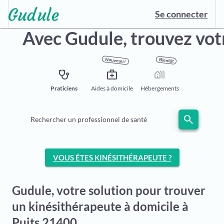
Se connecter
Avec Gudule,
trouvez vot
Nouveau !
Bientôt
stethoscope
medical_services
holiday_village
Praticiens
Aides à domicile
Hébergements
search
Rechercher un professionnel de santé
VOUS ÊTES KINÉSITHÉRAPEUTE ?
Gudule, votre solution pour trouver
un kinésithérapeute à domicile à
Puits 21400