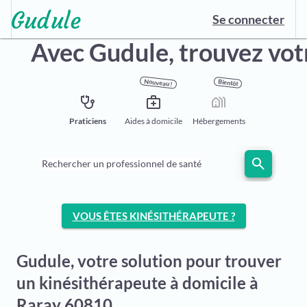
Se connecter
Avec Gudule,
trouvez vot
Nouveau !
Bientôt
stethoscope
medical_services
holiday_village
Praticiens
Aides à domicile
Hébergements
search
Rechercher un professionnel de santé
VOUS ÊTES KINÉSITHÉRAPEUTE ?
Gudule, votre solution pour trouver
un kinésithérapeute à domicile à
Raray 60810