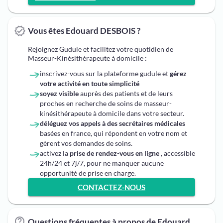
Vous êtes Edouard DESBOIS ?
Rejoignez Gudule et facilitez votre quotidien de
Masseur-Kinésithérapeute à domicile :
inscrivez-vous sur la plateforme gudule et
gérez
votre activité en toute simplicité
soyez visible
auprès des patients et de leurs
proches en recherche de soins de masseur-
kinésithérapeute à domicile dans votre secteur.
déléguez vos appels à des secrétaires médicales
basées en france, qui répondent en votre nom et
gèrent vos demandes de soins.
activez la
prise de rendez-vous en ligne
, accessible
24h/24 et 7j/7, pour ne manquer aucune
opportunité de prise en charge.
CONTACTEZ-NOUS
Questions fréquentes à propos de Edouard