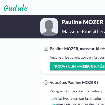
Pauline MOZER
Masseur-Kinésithér
Pauline MOZER, masseur-kinési
Aucune prise de rendez-vous n'est po
TROUVER UN MASSEUR-KINÉSI
Vous êtes Pauline MOZER ?
Rejoignez Gudule et facilitez votre qu
inscrivez-vous sur la platefor
soyez visible
auprès des patien